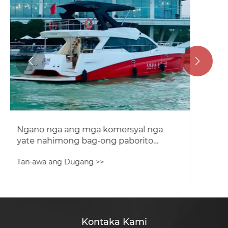


Ngano nga ang mga komersyal nga
yate nahimong bag-ong paborito
alang sa mga kalihokan sa negosyo sa
Tan-awa ang Dugang >>
gawas sa nasud?
Kontaka Kami