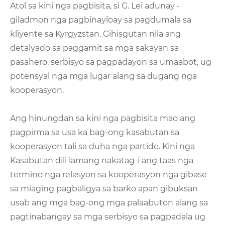
Atol sa kini nga pagbisita, si G. Lei adunay -
giladmon nga pagbinayloay sa pagdumala sa
kliyente sa Kyrgyzstan. Gihisgutan nila ang
detalyado sa paggamit sa mga sakayan sa
pasahero, serbisyo sa pagpadayon sa umaabot, ug
potensyal nga mga lugar alang sa dugang nga
kooperasyon.
Ang hinungdan sa kini nga pagbisita mao ang
pagpirma sa usa ka bag-ong kasabutan sa
kooperasyon tali sa duha nga partido. Kini nga
Kasabutan dili lamang nakatag-i ang taas nga
termino nga relasyon sa kooperasyon nga gibase
sa miaging pagbaligya sa barko apan gibuksan
usab ang mga bag-ong mga palaabuton alang sa
pagtinabangay sa mga serbisyo sa pagpadala ug