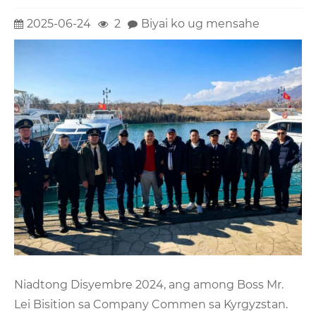
2025-06-24
2
Biyai ko ug mensahe
Niadtong Disyembre 2024, ang among Boss Mr.
Lei Bisition sa Company Commen sa Kyrgyzstan.