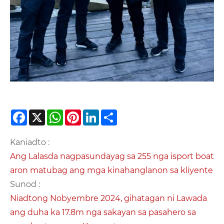
Facebook
X
WhatsApp
Pinterest
LinkedIn
Share
Kaniadto :
Ang Lalasda nagpasundayag sa 255 nga isport boat
aron matubag ang mga kinahanglanon sa kliyente
Sunod :
Niadtong Nobyembre 2024, gihatagan ni Lawada
ang duha ka 17.8m nga sakayan sa pasahero sa