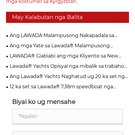
mga kostumer sa Kyrgyzstan.
May Kalabutan nga Balita
Ang LAWADA Malampusong Nakapadala sa
Ikaduhang Batch sa 10 ka Units nga 255 Speed ​​
Ang mga Yate sa Lawada® Malampusong
Boats
Naghatud sa 10.25m Catamaran Passenger
LAWADA® Giabiabi ang mga Kliyente sa New
Sailboat
Zealand alang sa Inspeksyon ug Pagbisita
Lawada® Yachts Opisyal nga mibalik sa trabaho
Karon - Welcome sa Pagbisita & Pagtinabangay
Ang Lawada® Yachts Naghatud ug 20 ka set nga
Custom Speedboats
12 ka set sa Lawada® 7.38m speedboat nga
espesyal nga gi-customize para sa mga talan-awon
nga lugar nga mga senaryo opisyal nga gihatag.
Biyai ko ug mensahe