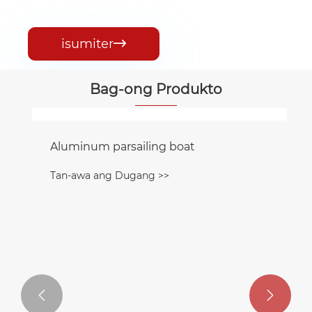
isumiter

Bag-ong Produkto

